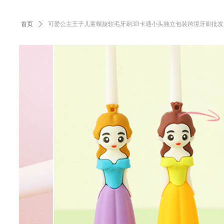
首页
ꄲ
可爱公主王子儿童螺旋软毛牙刷3D卡通小头独立包装跨境牙刷批发