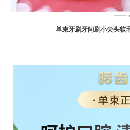
单束牙刷牙间刷小尖头软