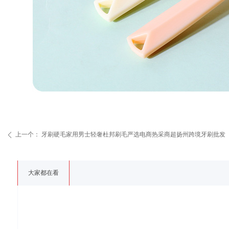
上一个：
牙刷硬毛家用男士轻奢杜邦刷毛严选电商热采商超扬州跨境牙刷批发
ꄴ
大家都在看