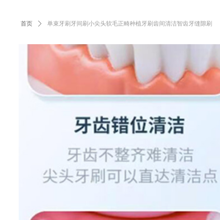
首页
ꄲ
单束牙刷牙间刷小尖头软毛正畸种植牙刷齿间清洁智齿牙缝隙刷